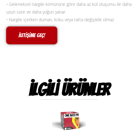
• Geleneksel nargile kömürüne göre daha az kül oluşumu ile daha
uzun süre ve daha yoğun yanar.
• Nargile içerken duman, koku veya tatta değişiklik olmaz
İLETİŞİME GEÇ!
ilgili ürünler