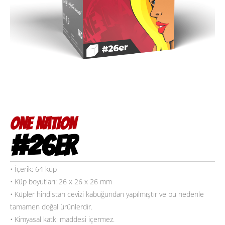
ONE NATION
#26ER
• İçerik: 64 küp
• Küp boyutları: 26 x 26 x 26 mm
• Küpler hindistan cevizi kabuğundan yapılmıştır ve bu nedenle
tamamen doğal ürünlerdir.
• Kimyasal katkı maddesi içermez.